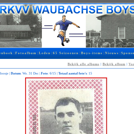
enboek
|
Fotoalbum
|
Leden
|
65 Seizoenen
|
Boys-items
|
Nieuws
|
Spons
Bekijk alle albums
|
Bekijk album
|
Vor
doosje |
Datum
: Wo. 31 Dec |
Foto
: 6/15 |
Totaal aantal foto's
: 15