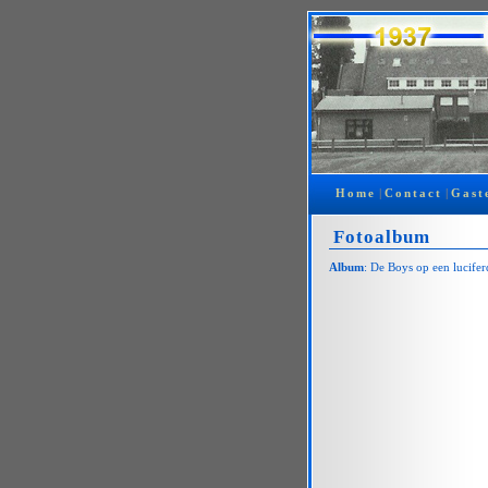
Home
|
Contact
|
Gast
Fotoalbum
Album
: De Boys op een lucifer