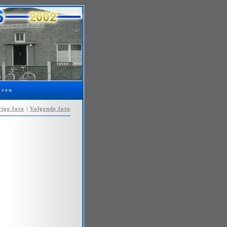
oren
ige foto
|
Volgende foto